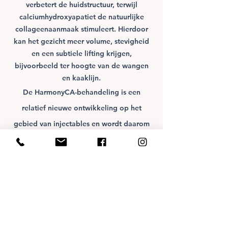
verbetert de huidstructuur, terwijl
calciumhydroxyapatiet de natuurlijke
collageenaanmaak stimuleert. Hierdoor
kan het gezicht meer volume, stevigheid
en een subtiele lifting krijgen,
bijvoorbeeld ter hoogte van de wangen
en kaaklijn.
De HarmonyCA-behandeling is een
relatief nieuwe ontwikkeling op het
gebied van injectables en wordt daarom
nog niet in alle klinieken aangeboden.
De behandeling voor een strakkere
kaaklijn en een frisse, natuurlijke
uitstraling met een zichtbaar verbeterde
huidkwaliteit.
Wij raden aan een
HArmonyCA-